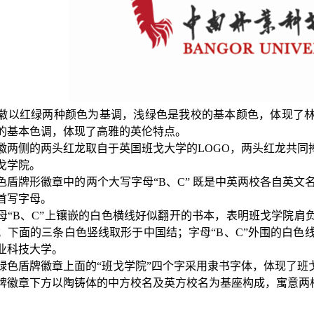
红绿两种颜色为基调，浅绿色是我校的基本颜色，体现了林
的基本色调，体现了高雅的英伦特点。
侧的两头红龙取自于英国班戈大学的LOGO，两头红龙共同
戈学院。
形徽章中的两个大写字母“B、C” 既是中英两校各自英文名字的首写
首写字母。
B、C”上镶嵌的白色横线好似翻开的书本，表明班戈学院肩
；下面的三条白色竖线取形于中国结；字母“B、C”外围的白色线
业科技大学。
盾牌徽章上面的“班戈学院”四个字采用隶书字体，体现了班
章下方以陶铸体的中方校名及英方校名为基座构成，寓意两