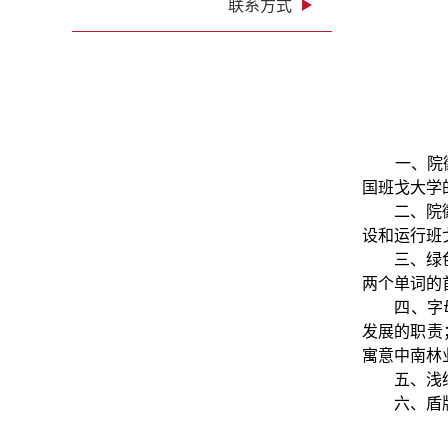
联系方式
一、院徽以
国班戈大学
二、院徽两
设和运行班
三、绿色盾牌
两个单词的
四、字母“
发展的职责
寓意中南林
五、浅绿色
六、盾牌徽