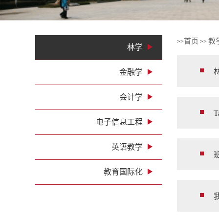
1
2
3
4
首页
教
>>
>>
林学
金融学
会计学
T
电子信息工程
英语教学
教育国际化
我