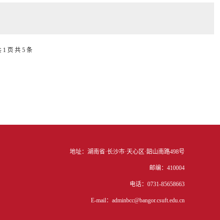
 1 页
共 5 条
地址：湖南省·长沙市·天心区·韶山南路498号
邮编：410004
电话：0731-85658663
E-mail：adminbcc@bangor.csuft.edu.cn