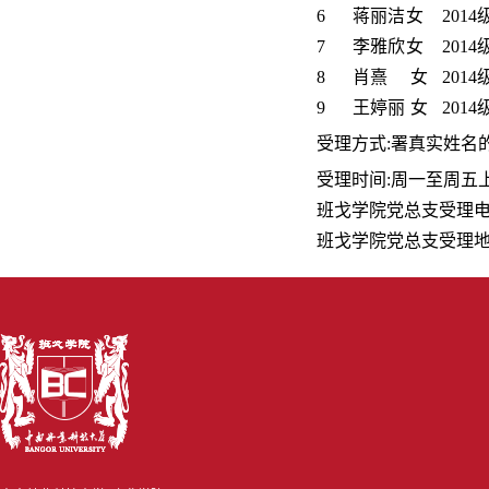
6
蒋丽洁
女
201
7
李雅欣
女
201
8
肖熹
女
201
9
王婷丽
女
201
受理方式:署真实姓名
受理时间:周一至周五上午
班戈学院党总支受理电话：0
班戈学院党总支受理地