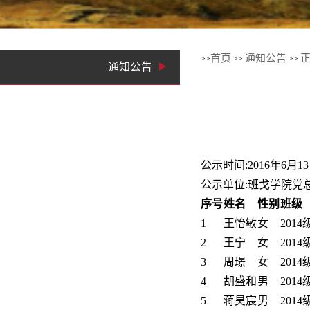
首页
通知公告
>>
>>
>>
通知公告
公示时间:2016年6月1
公示单位:班戈学院党
序号
姓名
性别
班级
1
王怡敏
女
201
2
王宁
女
201
3
周璟
女
201
4
胡盛和
男
201
5
蒋昊宸
男
201