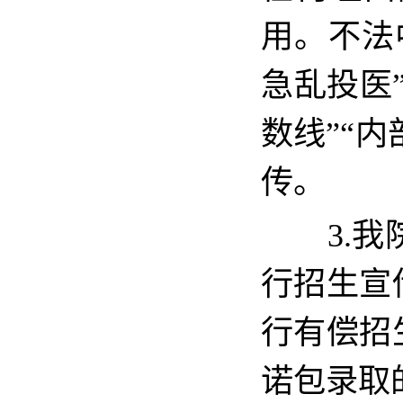
用。不法
急乱投医
数线
”“
内
传。
3
.
行招生宣
行有偿招
诺包录取