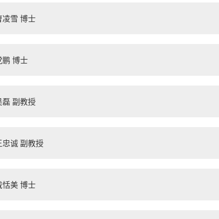
曹凌雪 博士
党鹏 博士
吴磊 副教授
王忠诚 副教授
戴恬美 博士