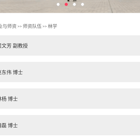
业与师资
师资队伍
林学
>>
>>
龚文芳 副教授
赵东伟 博士
林杨 博士
靖磊 博士