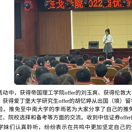
，获得帝国理工学院offer的刘玉爽、获得伦敦大学学院
获得爱丁堡大学研究生offer的胡忆婷
从出国
（境）
留
验。
推免至中南大学的李雨茗
为大家分享了自己的推
定、院校选择和备考等方面的交流
。收到中信证券off
学妹们认真聆听，
纷纷表示
在共鸣中更加坚定自己的