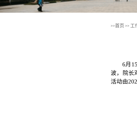
1
2
3
4
首页
工
>>
>>
6月1
波，院长邓
活动由
20