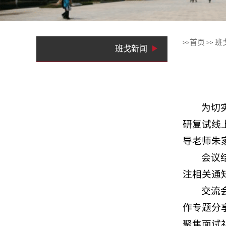
1
2
3
4
首页
班
>>
>>
班戈新闻
为切
研复试线
导老师朱
会议
注相关通
交流
作专题分
聚焦面试