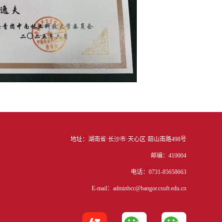
地址：湖南省·长沙市·天心区·韶山南路498号
邮编：410004
电话：0731-85658663
E-mail：adminbcc@bangor.csuft.edu.cn