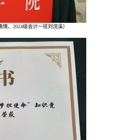
逸情、
2024级
会计一班刘浣溪）