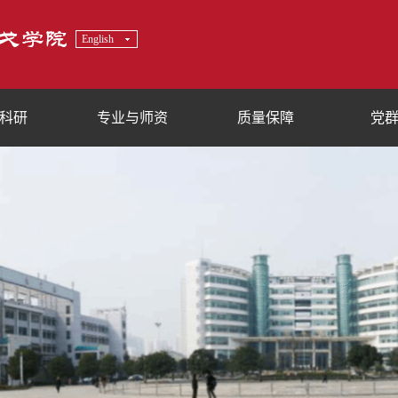
English
科研
专业与师资
质量保障
党