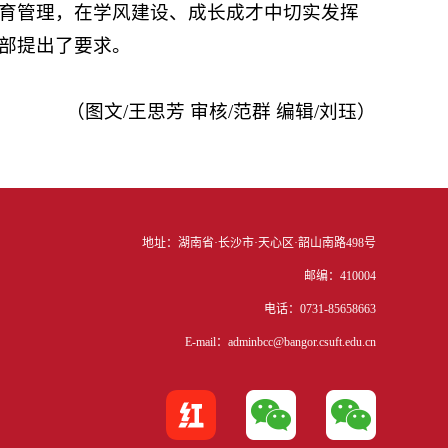
育管理，在学风建设、成长成才中切实发挥
部提出了要求。
（图文/王思芳 审核/范群 编辑/刘珏）
地址：湖南省·长沙市·天心区·韶山南路498号
邮编：410004
电话：0731-85658663
E-mail：adminbcc@bangor.csuft.edu.cn