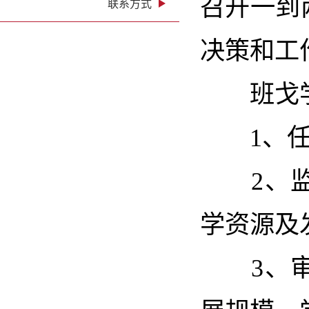
召开一到
联系方式
决策和工
班戈学
1、任
2、监
学资源及
3、审