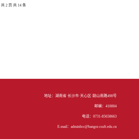
共 2 页
共 14 条
地址：湖南省·长沙市·天心区·韶山南路498号
邮编：410004
电话：0731-85658663
E-mail：adminbcc@bangor.csuft.edu.cn